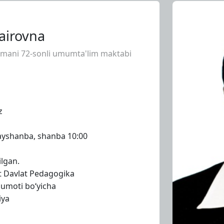
airovna
mani 72-sonli umumta'lim maktabi
z
yshanba, shanba 10:00
ilgan.
nt Davlat Pedagogika
lumoti bo‘yicha
iya