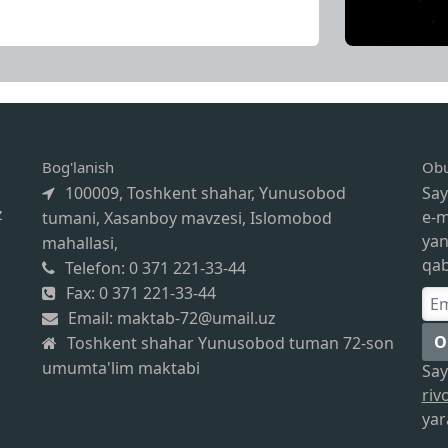
Bog'lanish
Obu
100009, Toshkent shahar, Yunusobod
Say
z
e-m
tumani, Xasanboy mavzesi, Islomobod
yan
mahallasi,
qab
Telefon: 0 371 221-33-44
Fax: 0 371 221-33-44
Email: maktab-72@umail.uz
O
Toshkent shahar Yunusobod tuman 72-son
umumta'lim maktabi
Sa
riv
yara