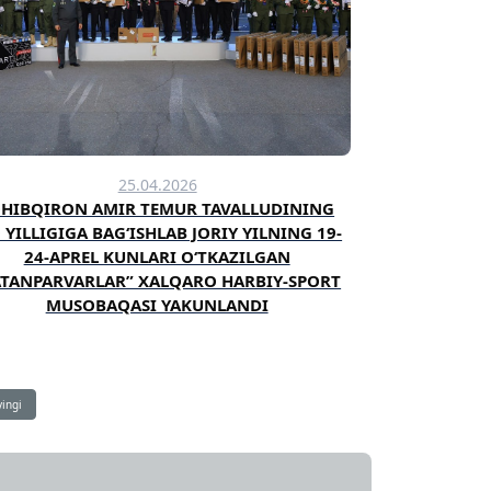
25.04.2026
HIBQIRON AMIR TEMUR TAVALLUDINING
 YILLIGIGA BAG‘ISHLAB JORIY YILNING 19-
24-APREL KUNLARI O‘TKAZILGAN
ATANPARVARLAR” XALQARO HARBIY-SPORT
MUSOBAQASI YAKUNLANDI
ingi