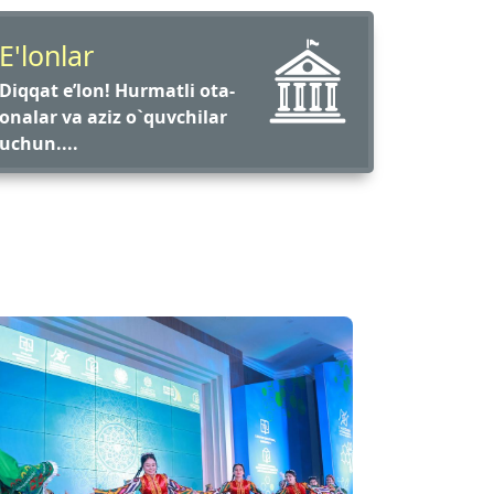
E'lonlar
Diqqat e’lon! Hurmatli ota-
onalar va aziz o`quvchilar
uchun....