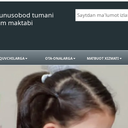
Yunusobod tumani
im maktabi
QUVCHILARGA
OTA-ONALARGA
MATBUOT XIZMATI