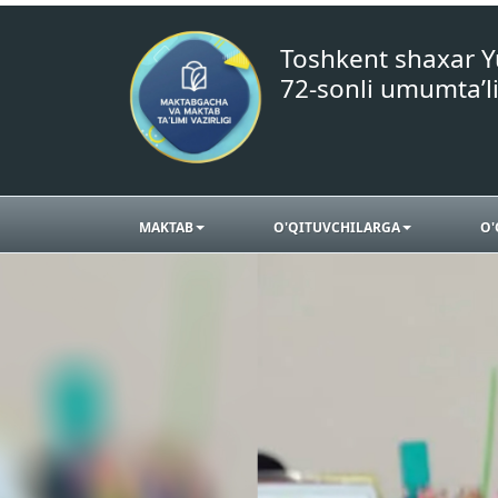
Toshkent shaxar 
72-sonli umumta’l
MAKTAB
O'QITUVCHILARGA
O'