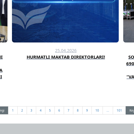
25.04.2026
I
HURMATLI MAKTAB DIREKTORLARI!
SO
690
A
I
“V
ngi
1
2
3
4
5
6
7
8
9
10
...
101
Key