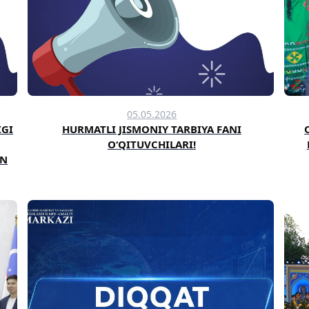
05.05.2026
IGI
HURMATLI JISMONIY TARBIYA FANI
OʻQITUVCHILARI!
ON