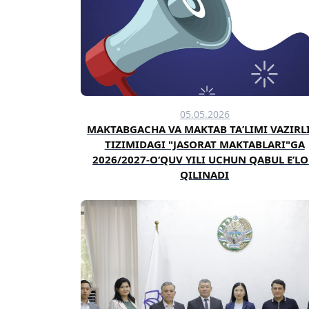
05.05.2026
MAKTABGACHA VA MAKTAB TAʼLIMI VAZIRL
TIZIMIDAGI "JASORAT MAKTABLARI"GA
2026/2027-O‘QUV YILI UCHUN QABUL EʼL
QILINADI