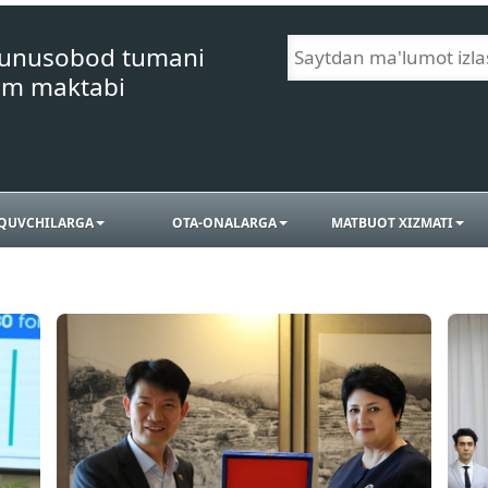
Yunusobod tumani
im maktabi
QUVCHILARGA
OTA-ONALARGA
MATBUOT XIZMATI