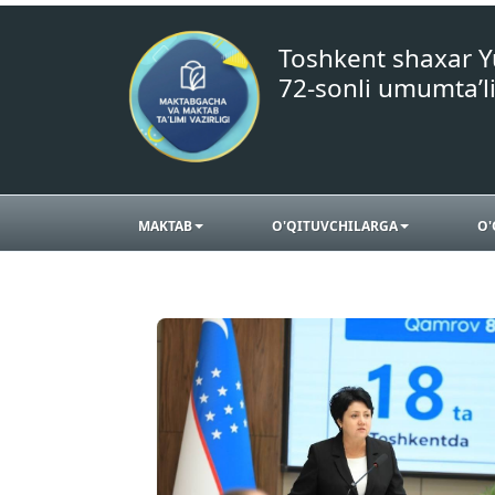
Toshkent shaxar 
72-sonli umumta’l
MAKTAB
O'QITUVCHILARGA
O'