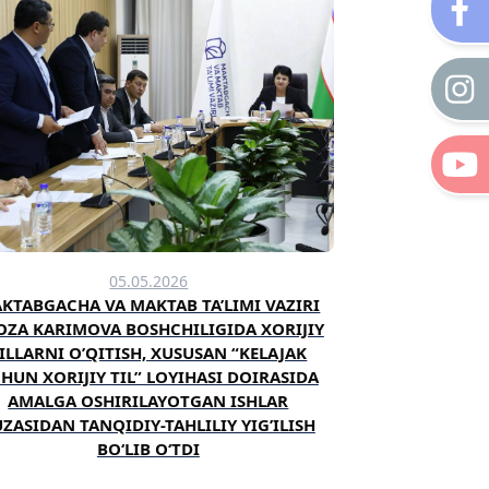
05.05.2026
KTABGACHA VA MAKTAB TA’LIMI VAZIRI
ZOZA KARIMOVA BOSHCHILIGIDA XORIJIY
ILLARNI O’QITISH, XUSUSAN “KELAJAK
HUN XORIJIY TIL” LOYIHASI DOIRASIDA
AMALGA OSHIRILAYOTGAN ISHLAR
ZASIDAN TANQIDIY-TAHLILIY YIG’ILISH
BO‘LIB O‘TDI