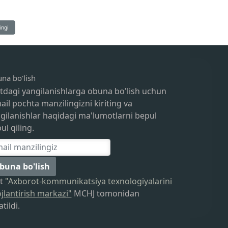
ingi
na bo'lish
tdagi yangilanishlarga obuna bo'lish uchun
ail pochta manzilingizni kiriting va
gilanishlar haqidagi ma'lumotlarni bepul
ul qiling.
buna bo'lish
yt
"Axborot-kommunikatsiya texnologiyalarini
ojlantirish markazi"
MCHJ tomonidan
tildi.