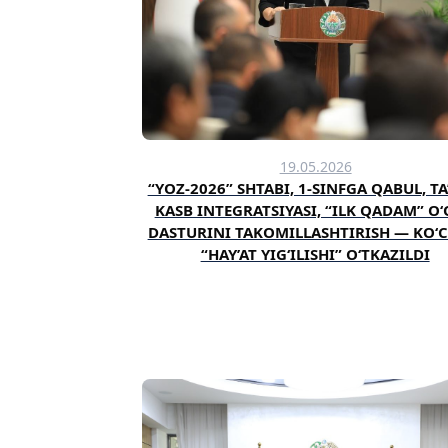
19.05.2026
“YOZ-2026” SHTABI, 1-SINFGA QABUL, TA
KASB INTEGRATSIYASI, “ILK QADAM” O
DASTURINI TAKOMILLASHTIRISH — KO‘
“HAY’AT YIG‘ILISHI” O‘TKAZILDI