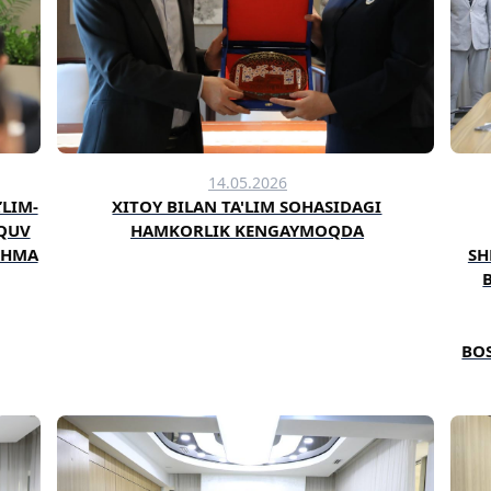
14.05.2026
’LIM-
XITOY BILAN TA'LIM SOHASIDAGI
‘QUV
HAMKORLIK KENGAYMOQDA
CHMA
SH
BO