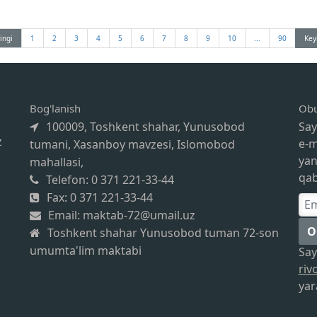
ingi
1
2
3
4
5
6
7
8
9
10
...
90
Key
Bog'lanish
Obu
100009, Toshkent shahar, Yunusobod
Say
z
e-m
tumani, Xasanboy mavzesi, Islomobod
yan
mahallasi,
qab
Telefon: 0 371 221-33-44
Fax: 0 371 221-33-44
Email: maktab-72@umail.uz
O
Toshkent shahar Yunusobod tuman 72-son
umumta'lim maktabi
Sa
riv
yara