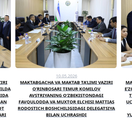
10.05.2026
IRI
MAKTABGACHA VA MAKTAB TA’LIMI VAZIRI
MA
YILDA
O‘RINBOSARI TEMUR KOMILOV
E’
RIDA
AVSTRIYANING O‘ZBEKISTONDAGI
T
GAN
FAVQULODDA VA MUXTOR ELCHISI MATTIAS
UC
OT
RODOSTICH BOSHCHILIGIDAGI DELEGATSIYA
ARI
BILAN UCHRASHDI
YU