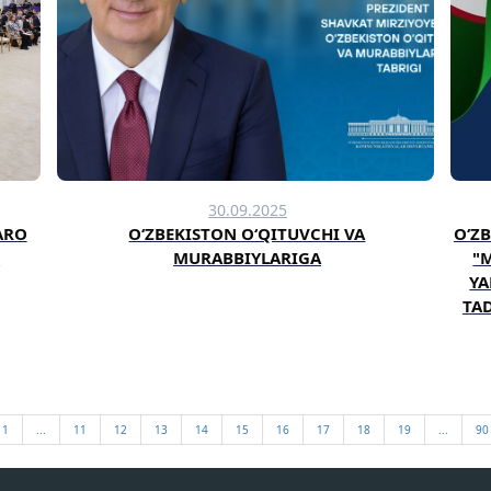
30.09.2025
ARO
O‘ZBEKISTON O‘QITUVCHI VA
O‘Z
I
MURABBIYLARIGA
"
YA
TAD
1
...
11
12
13
14
15
16
17
18
19
...
90