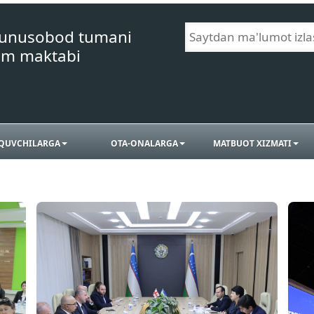
Yunusobod tumani
im maktabi
QUVCHILARGA
OTA-ONALARGA
MATBUOT XIZMATI