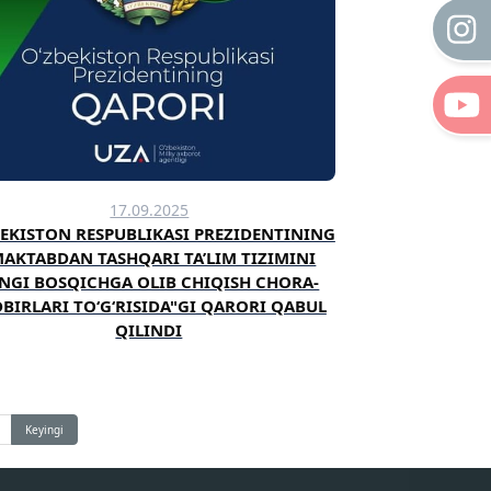
17.09.2025
BEKISTON RESPUBLIKASI PREZIDENTINING
MAKTABDAN TASHQARI TA’LIM TIZIMINI
NGI BOSQICHGA OLIB CHIQISH CHORA-
BIRLARI TO‘G‘RISIDA"GI QARORI QABUL
QILINDI
Keyingi