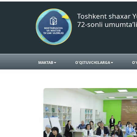
Toshkent shaxar 
72-sonli umumta’l
MAKTAB
O'QITUVCHILARGA
O'