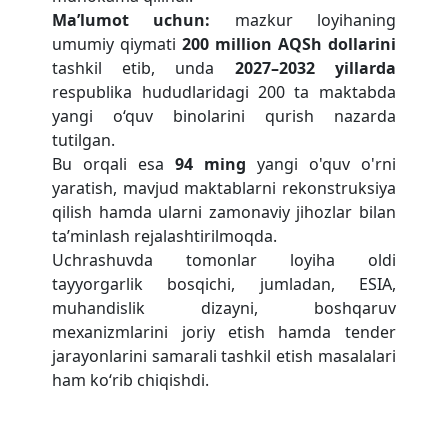
Ma’lumot uchun:
mazkur loyihaning
umumiy qiymati
200 million AQSh dollarini
tashkil etib, unda
2027–2032 yillarda
respublika hududlaridagi 200 ta maktabda
yangi o‘quv binolarini qurish nazarda
tutilgan.
Bu orqali esa
94 ming
yangi o'quv o'rni
yaratish, mavjud maktablarni rekonstruksiya
qilish hamda ularni zamonaviy jihozlar bilan
ta’minlash rejalashtirilmoqda.
Uchrashuvda tomonlar loyiha oldi
tayyorgarlik bosqichi, jumladan, ESIA,
muhandislik dizayni, boshqaruv
mexanizmlarini joriy etish hamda tender
jarayonlarini samarali tashkil etish masalalari
ham ko‘rib chiqishdi.