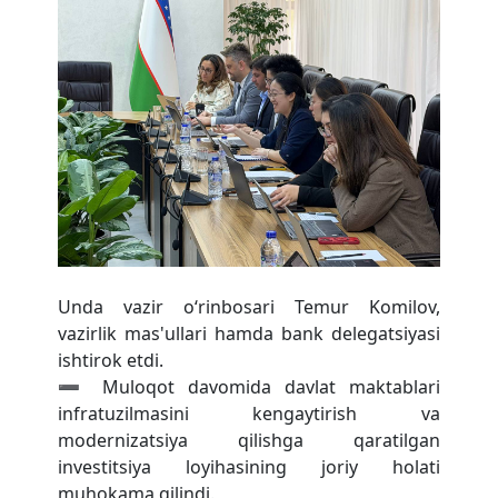
Toshkent shaxar Yunusobod tumani 72-
sonli umumta’lim maktabi
Unda vazir o‘rinbosari Temur Komilov,
vazirlik mas'ullari hamda bank delegatsiyasi
ishtirok etdi.
➖ Muloqot davomida davlat maktablari
infratuzilmasini kengaytirish va
modernizatsiya qilishga qaratilgan
investitsiya loyihasining joriy holati
muhokama qilindi.