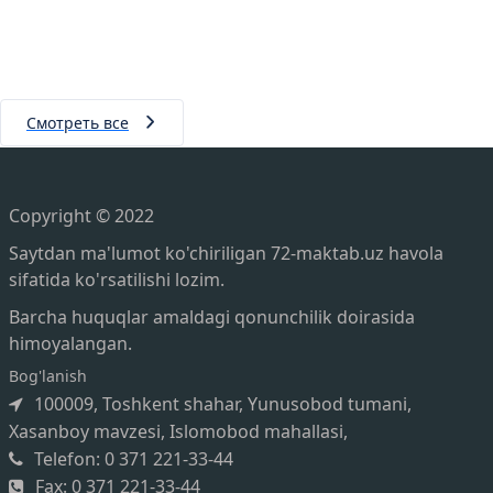
Смотреть все
Copyright © 2022
Saytdan ma'lumot ko'chiriligan 72-maktab.uz havola
sifatida ko'rsatilishi lozim.
Barcha huquqlar amaldagi qonunchilik doirasida
himoyalangan.
Bog'lanish
100009, Toshkent shahar, Yunusobod tumani,
Xasanboy mavzesi, Islomobod mahallasi,
Telefon: 0 371 221-33-44
Fax: 0 371 221-33-44