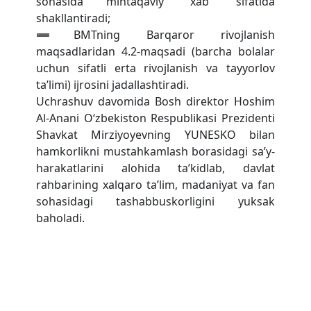
sohasida mintaqaviy “xab” sifatida
shakllantiradi;
➖BMTning Barqaror rivojlanish
maqsadlaridan 4.2-maqsadi (barcha bolalar
uchun sifatli erta rivojlanish va tayyorlov
ta’limi) ijrosini jadallashtiradi.
Uchrashuv davomida Bosh direktor Hoshim
Al-Anani O‘zbekiston Respublikasi Prezidenti
Shavkat Mirziyoyevning YUNESKO bilan
hamkorlikni mustahkamlash borasidagi sa’y-
harakatlarini alohida ta’kidlab, davlat
rahbarining xalqaro ta’lim, madaniyat va fan
sohasidagi tashabbuskorligini yuksak
baholadi.