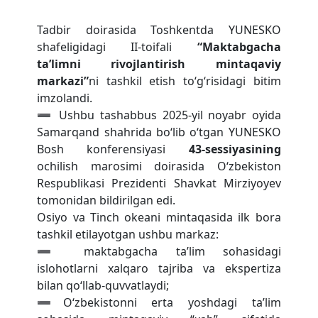
Toshkent shaxar Yunusobod tumani 72-
Tadbir doirasida Toshkentda YUNESKO
sonli umumta’lim maktabi
shafeligidagi II-toifali
“Maktabgacha
ta’limni rivojlantirish mintaqaviy
markazi”
ni tashkil etish to‘g‘risidagi bitim
imzolandi.
➖ Ushbu tashabbus 2025-yil noyabr oyida
Samarqand shahrida bo‘lib o‘tgan YUNESKO
Bosh konferensiyasi
43-sessiyasining
ochilish marosimi doirasida O‘zbekiston
Respublikasi Prezidenti Shavkat Mirziyoyev
tomonidan bildirilgan edi.
Osiyo va Tinch okeani mintaqasida ilk bora
tashkil etilayotgan ushbu markaz:
➖ maktabgacha ta’lim sohasidagi
islohotlarni xalqaro tajriba va ekspertiza
bilan qo‘llab-quvvatlaydi;
➖O‘zbekistonni erta yoshdagi ta’lim