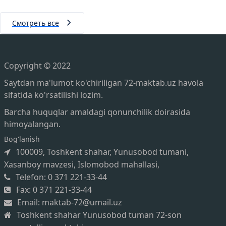
Смотреть все
Copyright © 2022
Saytdan ma'lumot ko'chiriligan 72-maktab.uz havola
sifatida ko'rsatilishi lozim.
Barcha huquqlar amaldagi qonunchilik doirasida
himoyalangan.
Bog'lanish
100009, Toshkent shahar, Yunusobod tumani,
Xasanboy mavzesi, Islomobod mahallasi,
Telefon: 0 371 221-33-44
Fax: 0 371 221-33-44
Email: maktab-72@umail.uz
Toshkent shahar Yunusobod tuman 72-son